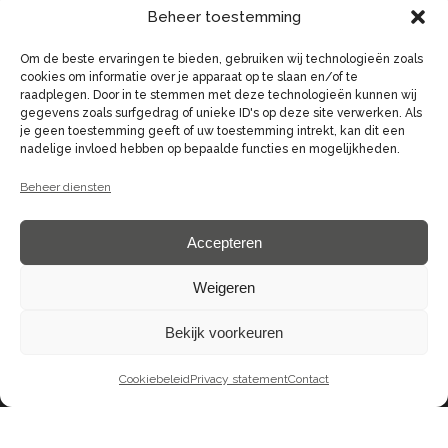
info@demerckt.nl
Beheer toestemming
Om de beste ervaringen te bieden, gebruiken wij technologieën zoals
cookies om informatie over je apparaat op te slaan en/of te
raadplegen. Door in te stemmen met deze technologieën kunnen wij
gegevens zoals surfgedrag of unieke ID's op deze site verwerken. Als
je geen toestemming geeft of uw toestemming intrekt, kan dit een
Bel ons
nadelige invloed hebben op bepaalde functies en mogelijkheden.
0344 - 62 61 51
Beheer diensten
Accepteren
Weigeren
Vind ons
Bekijk voorkeuren
Plein 29-37, 4001 LG Tiel
Cookiebeleid
Privacy statement
Contact
De Merckt © 2025 | Website by
DenK Internet Solutions