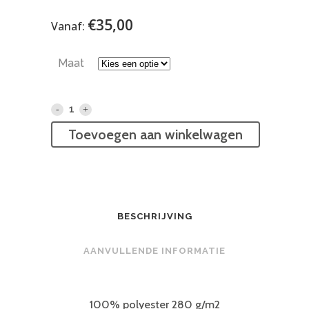
€
35,00
Vanaf:
Maat
Heerlijk
Toevoegen aan winkelwagen
jack
met
capuchon
quantity
BESCHRIJVING
AANVULLENDE INFORMATIE
100% polyester 280 g/m2