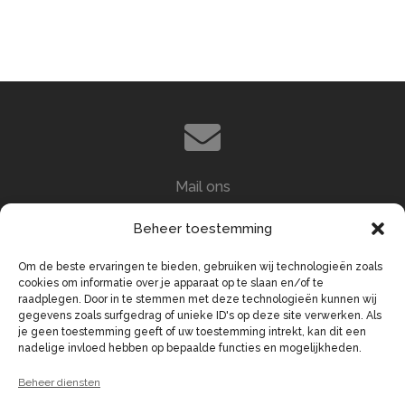
Mail ons
info@demerckt.nl
Beheer toestemming
Om de beste ervaringen te bieden, gebruiken wij technologieën zoals
cookies om informatie over je apparaat op te slaan en/of te
raadplegen. Door in te stemmen met deze technologieën kunnen wij
gegevens zoals surfgedrag of unieke ID's op deze site verwerken. Als
je geen toestemming geeft of uw toestemming intrekt, kan dit een
Bel ons
nadelige invloed hebben op bepaalde functies en mogelijkheden.
0344 - 62 61 51
Beheer diensten