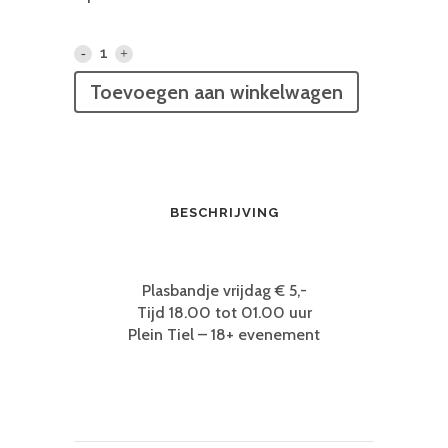
Plasbandje
voor
Toevoegen aan winkelwagen
Vrijdag
-
Vrienden
BESCHRIJVING
van
Tiel
Plasbandje vrijdag € 5,-
2026
Tijd 18.00 tot 01.00 uur
Plein Tiel – 18+ evenement
quantity