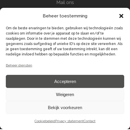
Mail ons
info@demerckt.nl
Beheer toestemming
Om de beste ervaringen te bieden, gebruiken wij technologieën zoals
cookies om informatie over je apparaat op te slaan en/of te
raadplegen. Door in te stemmen met deze technologieën kunnen wij
gegevens zoals surfgedrag of unieke ID's op deze site verwerken. Als
je geen toestemming geeft of uw toestemming intrekt, kan dit een
Bel ons
nadelige invloed hebben op bepaalde functies en mogelijkheden.
0344 - 62 61 51
Beheer diensten
Accepteren
Weigeren
Vind ons
Bekijk voorkeuren
Plein 29-37, 4001 LG Tiel
Cookiebeleid
Privacy statement
Contact